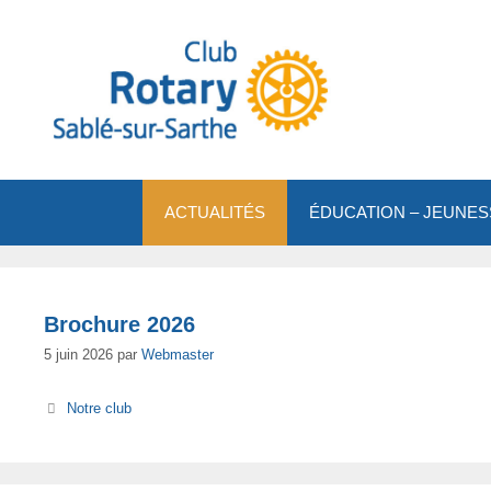
Aller
au
contenu
ACTUALITÉS
ÉDUCATION – JEUNES
Brochure 2026
5 juin 2026
par
Webmaster
Catégories
Notre club