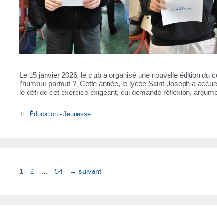
Le 15 janvier 2026, le club a organisé une nouvelle édition d
l’humour partout ? Cette année, le lycée Saint-Joseph a accuei
le défi de cet exercice exigeant, qui demande réflexion, argum
Catégories
Éducation - Jeunesse
Page
Page
Page
1
2
…
54
→
suivant