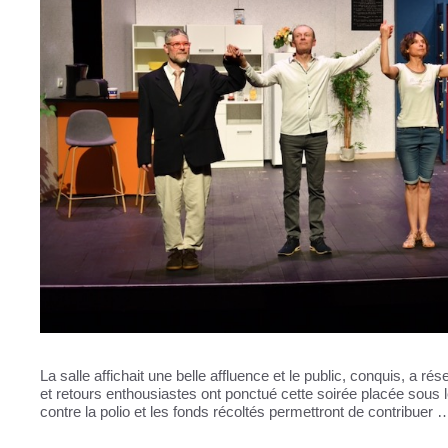
La salle affichait une belle affluence et le public, conquis, a
et retours enthousiastes ont ponctué cette soirée placée sous le s
contre la polio et les fonds récoltés permettront de contribuer